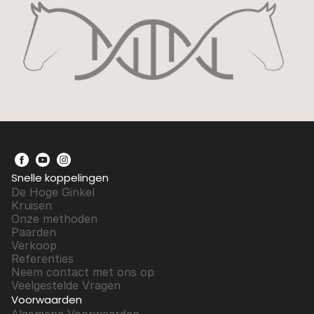
Snelle koppelingen
De Hoge Ginkel
Kruisen
Onze methoden
Paarden
Verkoop
Referenties
Neem contact met ons op
Veelgestelde Vragen
Voorwaarden